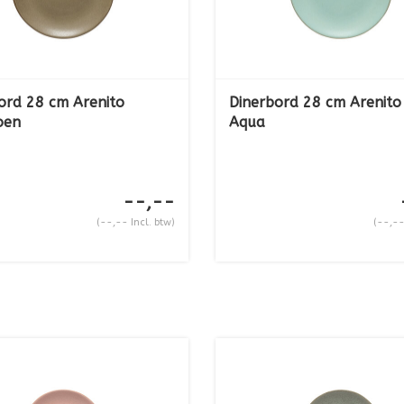
ord 28 cm Arenito
Dinerbord 28 cm Arenito
oen
Aqua
--,--
(--,-- Incl. btw)
(--,--