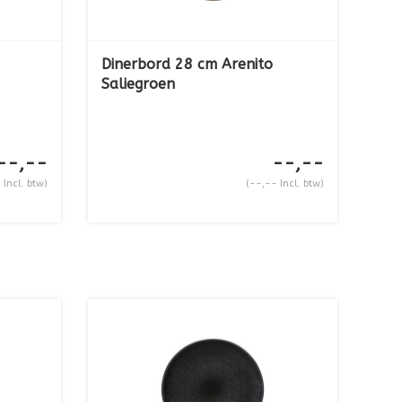
Dinerbord 28 cm Arenito
Saliegroen
--,--
--,--
 Incl. btw)
(--,-- Incl. btw)