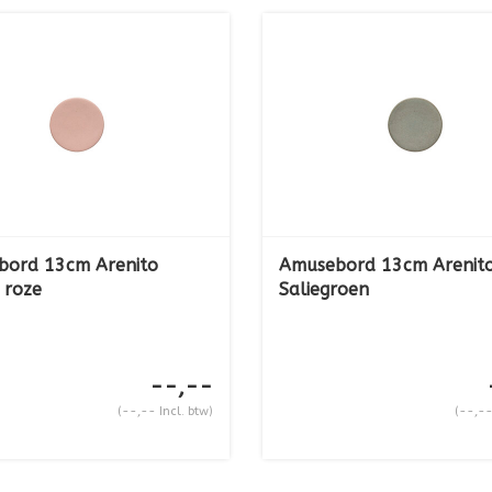
bord 13cm Arenito
Amusebord 13cm Arenit
 roze
Saliegroen
--,--
(--,-- Incl. btw)
(--,--