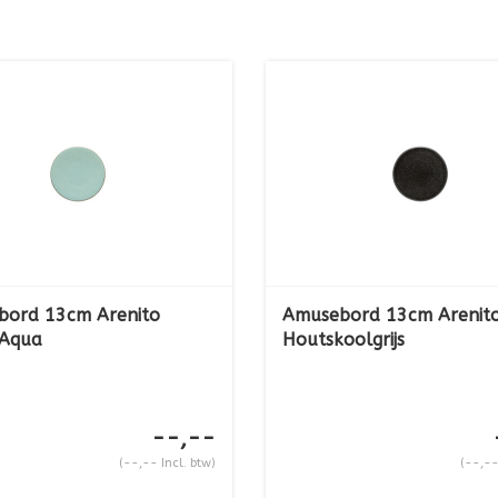
bord 13cm Arenito
Amusebord 13cm Arenit
 Aqua
Houtskoolgrijs
--,--
(--,-- Incl. btw)
(--,--