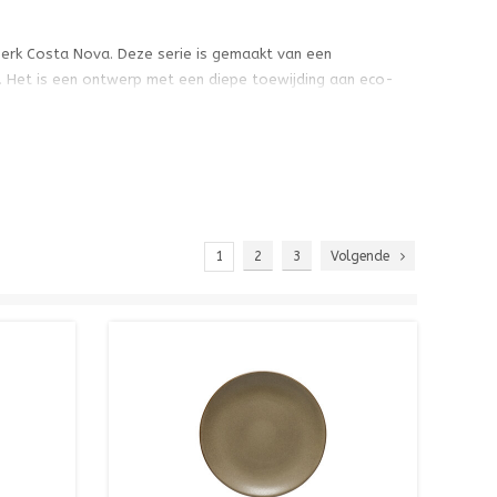
erk Costa Nova. Deze serie is gemaakt van een
s. Het is een ontwerp met een diepe toewijding aan eco-
rscheidenheid aan koffiekopjes, espressokopjes, latte
 in zes rustgevende kleuren. Elk stuk is versierd met een
waarbij het ongeglazuurde karakter aan de onderkant
1
2
3
Volgende