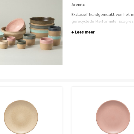
Arenito
Exclusief handgemaakt van het m
gerecyclede kleiformule: Ecogre
bewustzijn. Arenito toont een ve
Lees meer
kommen en pokébowls, aangeboden
mat glazuur aan de binnenkant, 
behouden blijft.