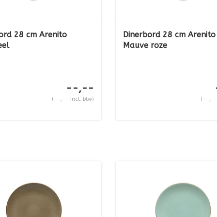
ord 28 cm Arenito
Dinerbord 28 cm Arenito
eel
Mauve roze
--,--
(--,-- Incl. btw)
(--,--