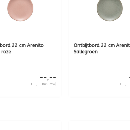
tbord 22 cm Arenito
Ontbijtbord 22 cm Areni
 roze
Saliegroen
--,--
(--,-- Incl. btw)
(--,--