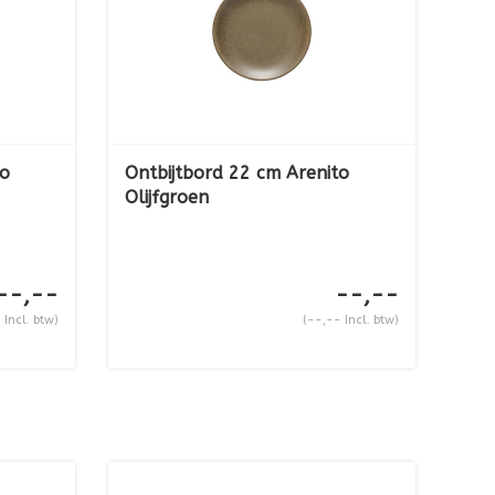
to
Ontbijtbord 22 cm Arenito
Olijfgroen
--,--
--,--
 Incl. btw)
(--,-- Incl. btw)