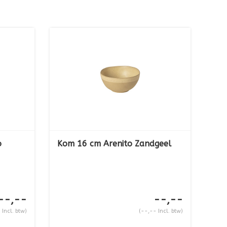
o
Kom 16 cm Arenito Zandgeel
--,--
--,--
 Incl. btw)
(--,-- Incl. btw)