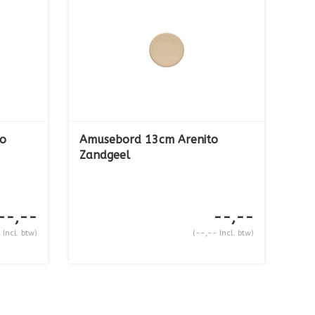
to
Amusebord 13cm Arenito
Zandgeel
--,--
--,--
 Incl. btw)
(--,-- Incl. btw)