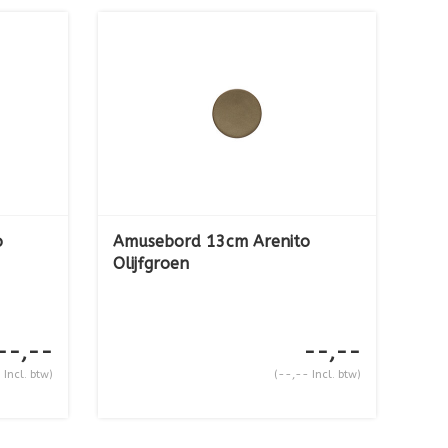
o
Amusebord 13cm Arenito
Olijfgroen
--,--
--,--
 Incl. btw)
(--,-- Incl. btw)