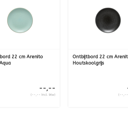
tbord 22 cm Arenito
Ontbijtbord 22 cm Areni
 Aqua
Houtskoolgrijs
--,--
(--,-- Incl. btw)
(--,--