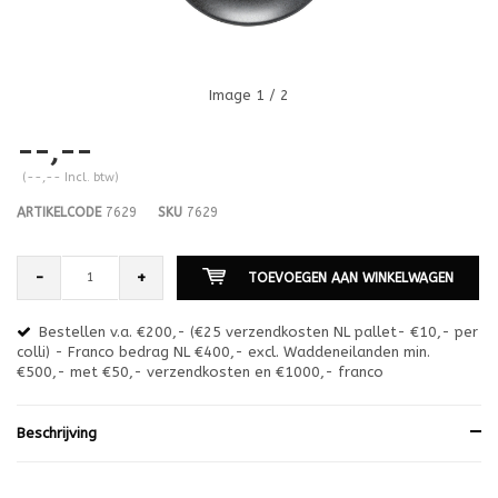
Image
1
/ 2
--,--
(--,-- Incl. btw)
ARTIKELCODE
7629
SKU
7629
-
+
TOEVOEGEN AAN WINKELWAGEN
Bestellen v.a. €200,- (€25 verzendkosten NL pallet- €10,- per
en
colli) - Franco bedrag NL €400,- excl. Waddeneilanden min.
or
€500,- met €50,- verzendkosten en €1000,- franco
€1
Beschrijving