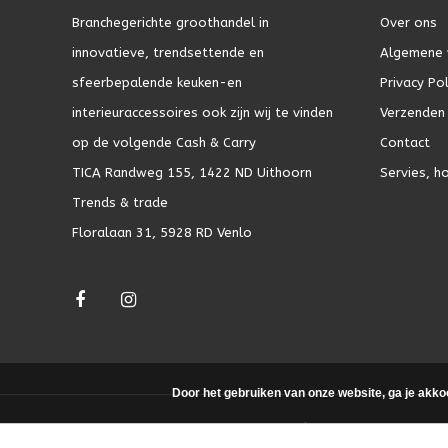
Branchegerichte groothandel in
Over ons
innovatieve, trendsettende en
Algemene 
sfeerbepalende keuken-en
Privacy Pol
interieuraccessoires ook zijn wij te vinden
Verzenden 
op de volgende Cash & Carry
Contact
TICA Randweg 155, 1422 ND Uithoorn
Servies, h
Trends & trade
Floralaan 31, 5928 RD Venlo
Door het gebruiken van onze website, ga je akko
© Copyright 2026 - Theme by
DMWS.nl
|