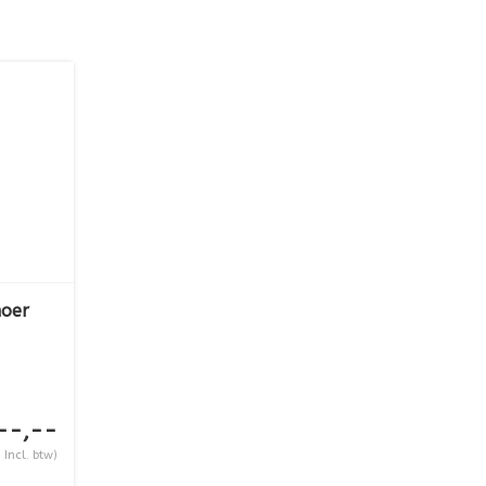
moer
--,--
 Incl. btw)