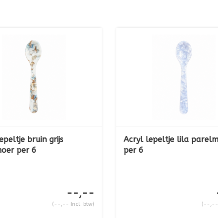
epeltje bruin grijs
Acryl lepeltje lila parel
oer per 6
per 6
--,--
(--,-- Incl. btw)
(--,--