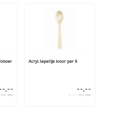
elmoer
Acryl lepeltje ivoor per 6
--,--
--,--
 Incl. btw)
(--,-- Incl. btw)