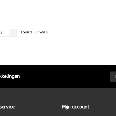
Toon 1 - 5 van 5
24
kkelingen
service
Mijn account