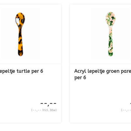
epeltje turtle per 6
Acryl lepeltje groen par
per 6
--,--
(--,-- Incl. btw)
(--,--