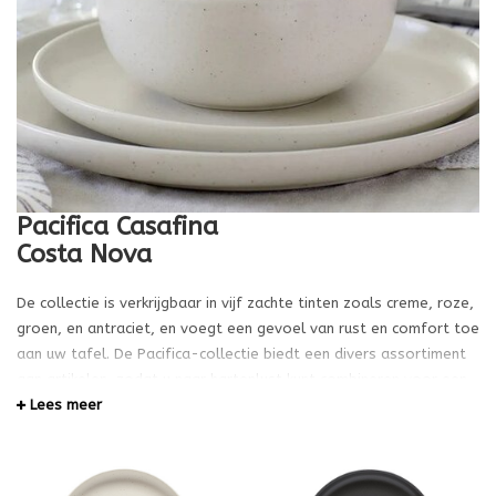
Pacifica Casafina
Costa Nova
De collectie is verkrijgbaar in vijf zachte tinten zoals creme, roze,
groen, en antraciet, en voegt een gevoel van rust en comfort toe
aan uw tafel. De Pacifica-collectie biedt een divers assortiment
aan artikelen, zodat u naar hartenlust kunt combineren voor een
perfecte tafelsetting
Lees meer