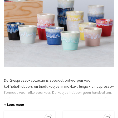
De Grespresso-collectie is speciaal ontworpen voor
koffieliefhebbers en biedt kopjes in mokka-, lungo- en espresso-
formaat voor elke voorkeur. De kopjes hebben geen handvatten,
wat zorgt voor een moderne uitstraling en ze veelzijdig inzetbaar
maakt, ook voor andere doeleinden dan koffie. De collectie
Lees meer
omvat ook bijpassende accessoires zoals schotels,
borrelbordjes, melkkannetjes en capsulehouders, waarmee u thuis