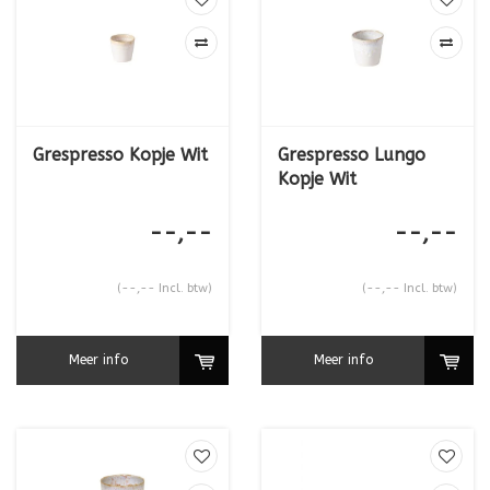
een harmonieuze en elegante koffiesetting kunt creëren. Een
hoogtepunt van de collectie is de ovale schotel, zorgvuldig
ontworpen om perfect te passen bij alle drie de kopmaten,
samen met een bijpassend koekje
Grespresso Kopje Wit
Grespresso Lungo
Kopje Wit
--,--
--,--
(--,-- Incl. btw)
(--,-- Incl. btw)
Meer info
Meer info