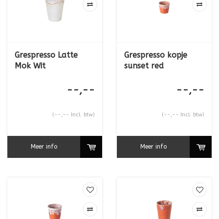
Grespresso Latte
Grespresso kopje
Mok Wit
sunset red
--,--
--,--
(--,-- Incl. btw)
(--,-- Incl. btw)
Meer info
Meer info