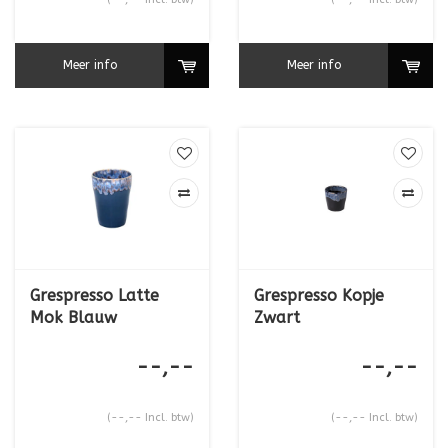
Meer info
Meer info
Grespresso Latte
Grespresso Kopje
Mok Blauw
Zwart
--,--
--,--
(--,-- Incl. btw)
(--,-- Incl. btw)