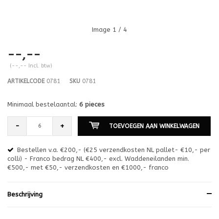
Image
1
/ 4
--,--
(--,-- Incl. btw)
ARTIKELCODE
0781
SKU
0781
Minimaal bestelaantal:
6 pieces
-
+
TOEVOEGEN AAN WINKELWAGEN
Bestellen v.a. €200,- (€25 verzendkosten NL pallet- €10,- per
en
colli) - Franco bedrag NL €400,- excl. Waddeneilanden min.
or
€500,- met €50,- verzendkosten en €1000,- franco
€1
Beschrijving