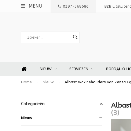
MENU
0297-368686
B2B uitsluiten
NIEUW
SERVIEZEN
BORDALLO H
Home
Nieuw
Albast waxinehouders van Zenza E
Categorieën
Albas
(3)
Nieuw