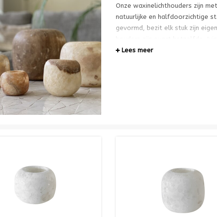
Onze waxinelichthouders zijn met
natuurlijke en halfdoorzichtige
gevormd, bezit elk stuk zijn eig
houders zijn exact hetzelfde. Jui
uniek en zorgen voor een bijzond
Lees meer
brandt.