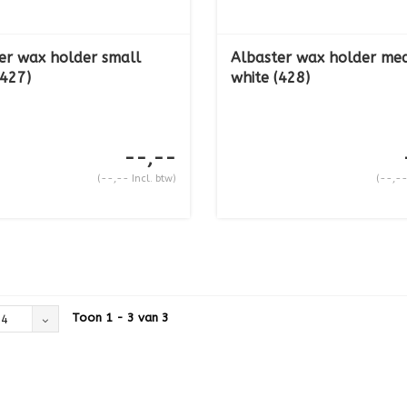
er wax holder small
Albaster wax holder me
(427)
white (428)
--,--
(--,-- Incl. btw)
(--,--
Toon 1 - 3 van 3
24