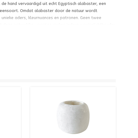
 de hand vervaardigd uit echt Egyptisch alabaster, een
 steensoort. Omdat alabaster door de natuur wordt
en unieke aders, kleurnuances en patronen. Geen twee
st deze natuurlijke variaties maken iedere waxinelichthouder
er warm en sfeervol lichteffect wanneer er een kaarsje in