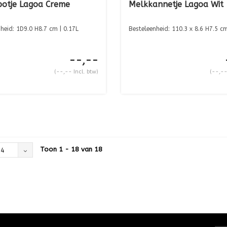
potje Lagoa Creme
Melkkannetje Lagoa Wit
heid: 1D9.0 H8.7 cm | 0.17L
Besteleenheid: 110.3 x 8.6 H7.5 cm
--,--
(--,-- Incl. btw)
(--,--
Toon 1 - 18 van 18
24