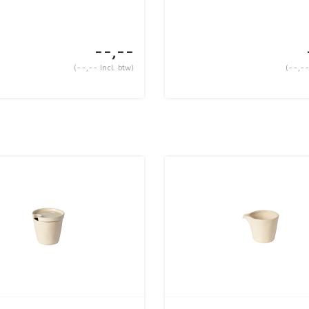
--,--
(--,-- Incl. btw)
(--,--