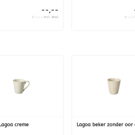
--,--
(--,-- Incl. btw)
(--,--
Lagoa creme
Lagoa beker zonder oor