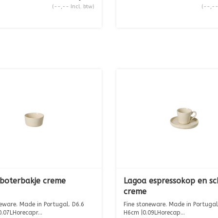
(--,-- Incl. btw)
(--,--
boterbakje creme
Lagoa espressokop en sc
creme
neware. Made in Portugal. D6.6
Fine stoneware. Made in Portugal.
.07LHorecapr...
H6cm |0.09LHorecap...