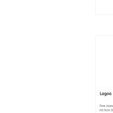
Lagoa 
Fine sto
H3.9cm |0