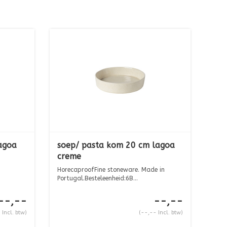
agoa
soep/ pasta kom 20 cm lagoa
creme
HorecaproofFine stoneware. Made in
Portugal.Besteleenheid:6B...
--,--
--,--
 Incl. btw)
(--,-- Incl. btw)