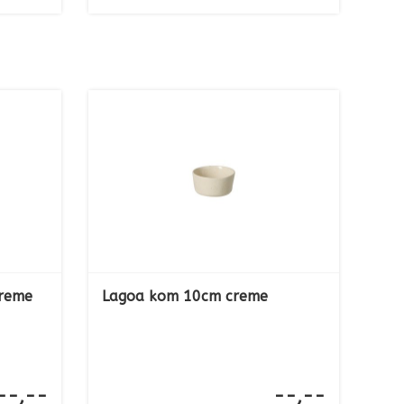
creme
Lagoa kom 10cm creme
--,--
--,--