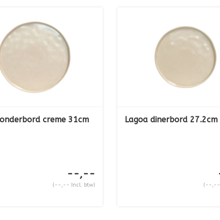
 onderbord creme 31cm
Lagoa dinerbord 27.2cm
--,--
(--,-- Incl. btw)
(--,--