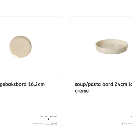
gebaksbord 16.2cm
soup/pasta bord 24cm l
creme
--,--
(--,-- Incl. btw)
(--,--