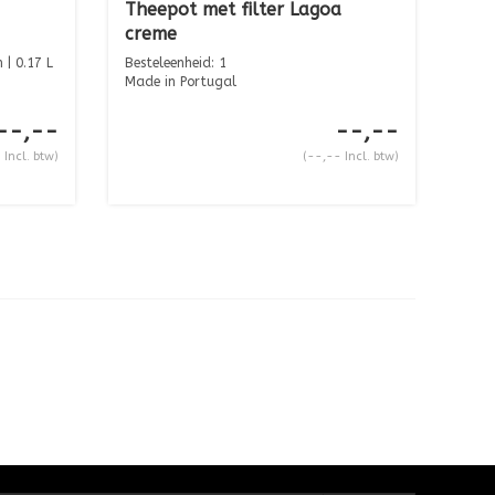
Theepot met filter Lagoa
creme
 | 0.17 L
Besteleenheid: 1
Made in Portugal
--,--
--,--
 Incl. btw)
(--,-- Incl. btw)