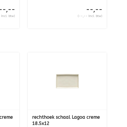
--,--
--,--
 Incl. btw)
(--,-- Incl. btw)
 creme
rechthoek schaal Lagoa creme
18.5x12