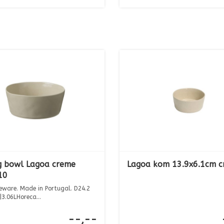
g bowl Lagoa creme
Lagoa kom 13.9x6.1cm 
10
neware. Made in Portugal. D24.2
3.06LHoreca...
--,--