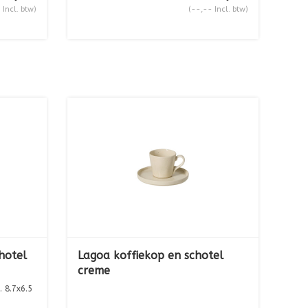
 Incl. btw)
(--,-- Incl. btw)
hotel
Lagoa koffiekop en schotel
creme
 8.7x6.5