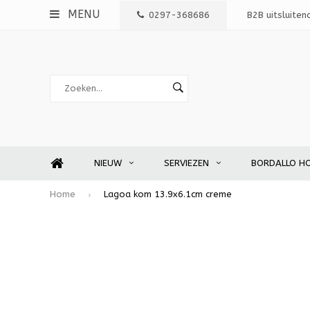
MENU
0297-368686
B2B uitsluiten
NIEUW
SERVIEZEN
BORDALLO H
Home
Lagoa kom 13.9x6.1cm creme