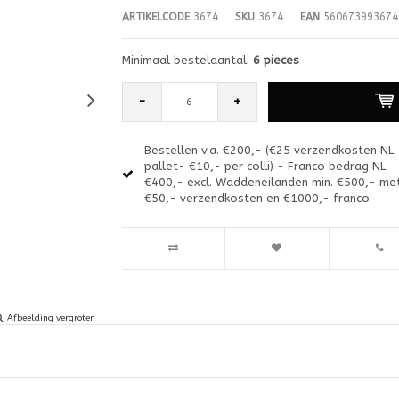
ARTIKELCODE
3674
SKU
3674
EAN
560673993674
Minimaal bestelaantal:
6 pieces
-
+
Bestellen v.a. €200,- (€25 verzendkosten NL
pallet- €10,- per colli) - Franco bedrag NL
€400,- excl. Waddeneilanden min. €500,- me
€50,- verzendkosten en €1000,- franco
Afbeelding vergroten