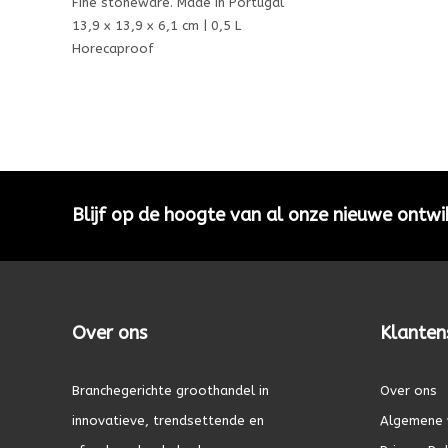
Fine stoneware. Made in Portugal
13,9 x 13,9 x 6,1 cm | 0,5 L
Horecaproof
Blijf op de hoogte van al onze nieuwe ontwi
Over ons
Klanten
Branchegerichte groothandel in
Over ons
innovatieve, trendsettende en
Algemene 