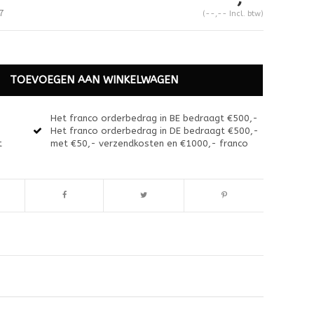
7
(--,-- Incl. btw)
TOEVOEGEN AAN WINKELWAGEN
Het franco orderbedrag in BE bedraagt €500,-
Het franco orderbedrag in DE bedraagt €500,-
t
met €50,- verzendkosten en €1000,- franco