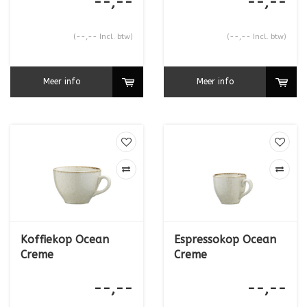
--,--
--,--
(--,-- Incl. btw)
(--,-- Incl. btw)
Meer info
Meer info
Koffiekop Ocean
Espressokop Ocean
Creme
Creme
--,--
--,--