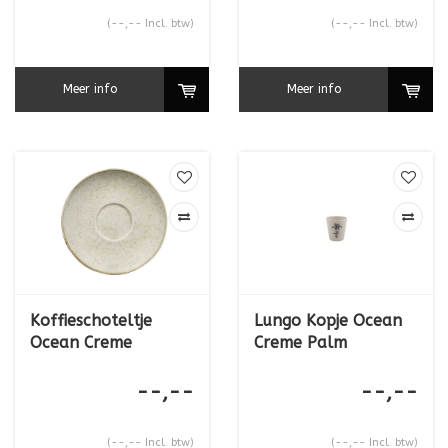
(--,-- Incl. btw)
(--,-- Incl. btw)
Meer info
Meer info
Koffieschoteltje
Lungo Kopje Ocean
Ocean Creme
Creme Palm
--,--
--,--
(--,-- Incl. btw)
(--,-- Incl. btw)