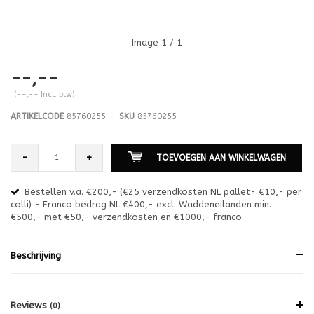
Image
1
/ 1
--,--
(--,-- Incl. btw)
ARTIKELCODE
85760255
SKU
85760255
-
+
TOEVOEGEN AAN WINKELWAGEN
Bestellen v.a. €200,- (€25 verzendkosten NL pallet- €10,- per
en
colli) - Franco bedrag NL €400,- excl. Waddeneilanden min.
or
€500,- met €50,- verzendkosten en €1000,- franco
€1
Beschrijving
Reviews
(0)