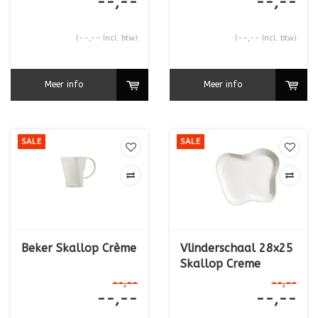
--,--
--,--
(--,-- Incl. btw)
(--,-- Incl. btw)
Meer info
Meer info
SALE
SALE
Beker Skallop Crème
Vlinderschaal 28x25
Skallop Creme
--,--
--,--
--,--
--,--