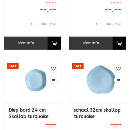
--,--
--,--
--,--
--,--
(--,-- Incl. btw)
(--,-- Incl. btw)
Meer info
Meer info
SALE
SALE
Diep bord 24 cm
schaal 32cm skallop
Skallop turquoise
turquoise
--,--
--,--