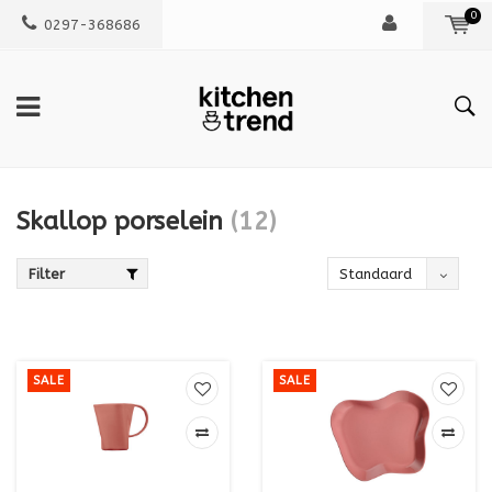
0
0297-368686
Skallop porselein
(12)
Filter
Standaard
SALE
SALE