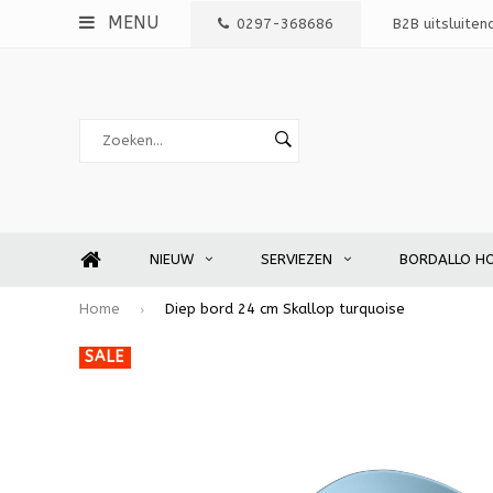
MENU
0297-368686
B2B uitsluiten
NIEUW
SERVIEZEN
BORDALLO H
Home
Diep bord 24 cm Skallop turquoise
SALE