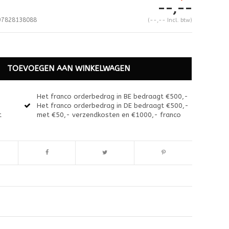
--,--
7828138088
(--,-- Incl. btw)
TOEVOEGEN AAN WINKELWAGEN
Het franco orderbedrag in BE bedraagt €500,-
Het franco orderbedrag in DE bedraagt €500,-
t
met €50,- verzendkosten en €1000,- franco