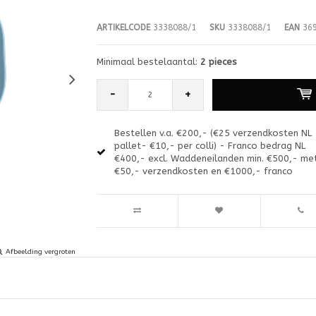
ARTIKELCODE
3338088/1
SKU
3338088/1
EAN
369
Minimaal bestelaantal:
2 pieces
-
+
Bestellen v.a. €200,- (€25 verzendkosten NL
pallet- €10,- per colli) - Franco bedrag NL
€400,- excl. Waddeneilanden min. €500,- me
€50,- verzendkosten en €1000,- franco
Afbeelding vergroten