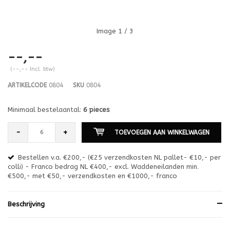
Image
1
/ 3
--,--
(--,-- Incl. btw)
ARTIKELCODE
0804
SKU
0804
Minimaal bestelaantal:
6 pieces
-
+
TOEVOEGEN AAN WINKELWAGEN
Bestellen v.a. €200,- (€25 verzendkosten NL pallet- €10,- per
en
colli) - Franco bedrag NL €400,- excl. Waddeneilanden min.
or
€500,- met €50,- verzendkosten en €1000,- franco
€1
Beschrijving