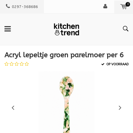
0
0297-368686
Acryl lepeltje groen parelmoer per 6
OP VOORRAAD