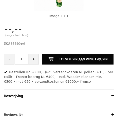
Image
1
/ 1
--,--
(--,-- Incl. btw)
SKU
999904/6
-
+
TOEVOEGEN AAN WINKELWAGEN
Bestellen v.a. €200,- (€25 verzendkosten NL pallet- €10,- per
en
colli) - Franco bedrag NL €400,- excl. Waddeneilanden min.
or
€500,- met €50,- verzendkosten en €1000,- franco
€1
Beschrijving
Reviews
(0)