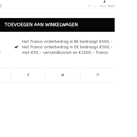
2
(--,-- Incl. btw)
TOEVOEGEN AAN WINKELWAGEN
Het franco orderbedrag in BE bedraagt €500,-
Het franco orderbedrag in DE bedraagt €500,-
t
met €50,- verzendkosten en €1000,- franco
Afbeelding vergroten