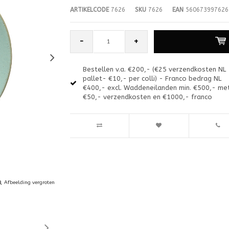
ARTIKELCODE
7626
SKU
7626
EAN
560673997626
-
+
Bestellen v.a. €200,- (€25 verzendkosten NL
pallet- €10,- per colli) - Franco bedrag NL
€400,- excl. Waddeneilanden min. €500,- me
€50,- verzendkosten en €1000,- franco
Afbeelding vergroten