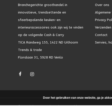
Branchegerichte groothandel in
Over ons
innovatieve, trendsettende en
Algemene 
sfeerbepalende keuken-en
Privacy Pol
interieuraccessoires ook zijn wij te vinden
Verzenden 
op de volgende Cash & Carry
Contact
TICA Randweg 155, 1422 ND Uithoorn
Servies, h
Trends & trade
Floralaan 31, 5928 RD Venlo
Door het gebruiken van onze website, ga je akko
© Copyright 2026 - Theme by
DMWS.nl
|