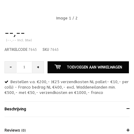
Image
1
/ 2
--,--
(--,-- Incl. btw)
ARTIKELCODE
7645
SKU
7645
-
+
TOEVOEGEN AAN WINKELWAGEN
Bestellen v.a. €200,- (€25 verzendkosten NL pallet- €10,- per
en
colli) - Franco bedrag NL €400,- excl. Waddeneilanden min.
or
€500,- met €50,- verzendkosten en €1000,- franco
€1
Beschrijving
Reviews
(0)