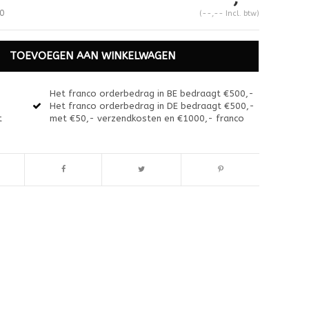
0
(--,-- Incl. btw)
TOEVOEGEN AAN WINKELWAGEN
Het franco orderbedrag in BE bedraagt €500,-
Het franco orderbedrag in DE bedraagt €500,-
t
met €50,- verzendkosten en €1000,- franco
Afbeelding vergroten