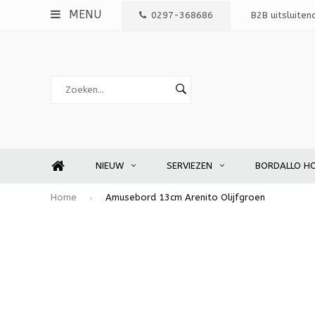
MENU
0297-368686
B2B uitsluiten
NIEUW
SERVIEZEN
BORDALLO H
Home
Amusebord 13cm Arenito Olijfgroen