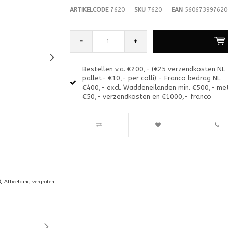
ARTIKELCODE
7620
SKU
7620
EAN
560673997620
-
+
Bestellen v.a. €200,- (€25 verzendkosten NL
pallet- €10,- per colli) - Franco bedrag NL
€400,- excl. Waddeneilanden min. €500,- me
€50,- verzendkosten en €1000,- franco
Afbeelding vergroten