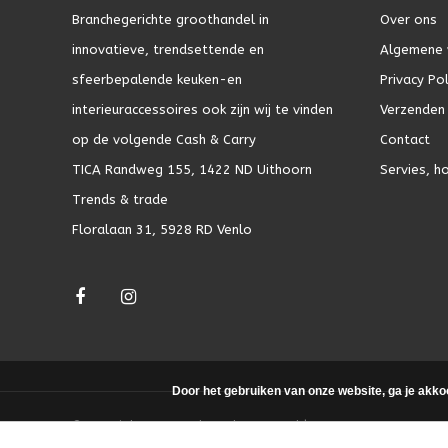
Branchegerichte groothandel in
Over ons
innovatieve, trendsettende en
Algemene 
sfeerbepalende keuken-en
Privacy Pol
interieuraccessoires ook zijn wij te vinden
Verzenden 
op de volgende Cash & Carry
Contact
TICA Randweg 155, 1422 ND Uithoorn
Servies, h
Trends & trade
Floralaan 31, 5928 RD Venlo
Door het gebruiken van onze website, ga je akko
© Copyright 2026 - Theme by
DMWS.nl
|