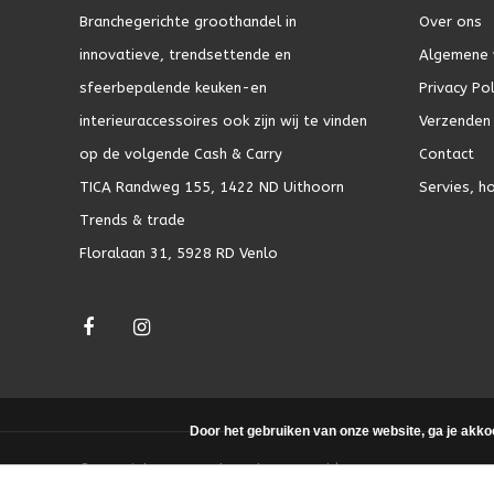
Branchegerichte groothandel in
Over ons
innovatieve, trendsettende en
Algemene 
sfeerbepalende keuken-en
Privacy Pol
interieuraccessoires ook zijn wij te vinden
Verzenden 
op de volgende Cash & Carry
Contact
TICA Randweg 155, 1422 ND Uithoorn
Servies, h
Trends & trade
Floralaan 31, 5928 RD Venlo
Door het gebruiken van onze website, ga je akko
© Copyright 2026 - Theme by
DMWS.nl
|