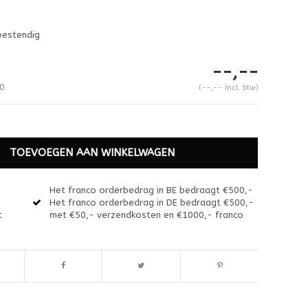
bestendig
--,--
0
(--,-- Incl. btw)
TOEVOEGEN AAN WINKELWAGEN
Het franco orderbedrag in BE bedraagt €500,-
Het franco orderbedrag in DE bedraagt €500,-
t
met €50,- verzendkosten en €1000,- franco
Afbeelding vergroten