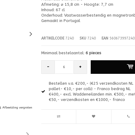
Afmeting: ⌀ 15,8 cm - Hoogte: 7,7 cm
Inhoud: 67 cl
Onderhoud: Vaatwasserbestendig en magnetron
Gemaakt in Portugal
ARTIKELCODE
7240
SKU
7240
EAN
560673997240
Minimaal bestelaantal:
6 pieces
-
+
Bestellen v.a. €200,- (€25 verzendkosten NL
pallet- €10,- per colli) - Franco bedrag NL
€400,- excl. Waddeneilanden min. €500,- me
€50,- verzendkosten en €1000,- franco
Afbeelding vergroten