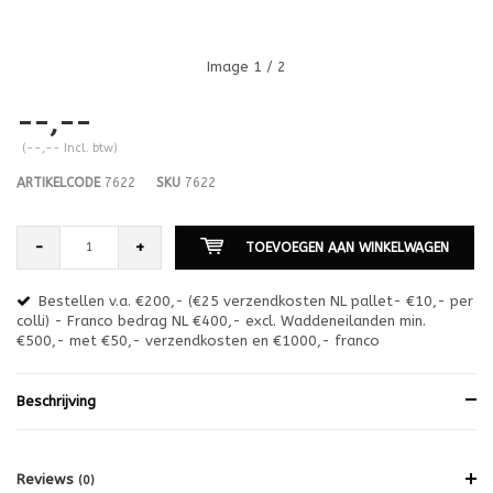
Image
1
/ 2
--,--
(--,-- Incl. btw)
ARTIKELCODE
7622
SKU
7622
-
+
TOEVOEGEN AAN WINKELWAGEN
Bestellen v.a. €200,- (€25 verzendkosten NL pallet- €10,- per
en
colli) - Franco bedrag NL €400,- excl. Waddeneilanden min.
or
€500,- met €50,- verzendkosten en €1000,- franco
€1
Beschrijving
Reviews
(0)