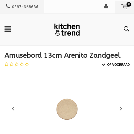
0
0297-368686
Amusebord 13cm Arenito Zandgeel
OP VOORRAAD