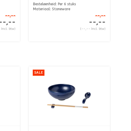
Besteleenheid: Per 6 stuks
Materiaal: Stoneware
Afmeting: ...
--,--
--,--
--,--
--,--
 Incl. btw)
(--,-- Incl. btw)
SALE