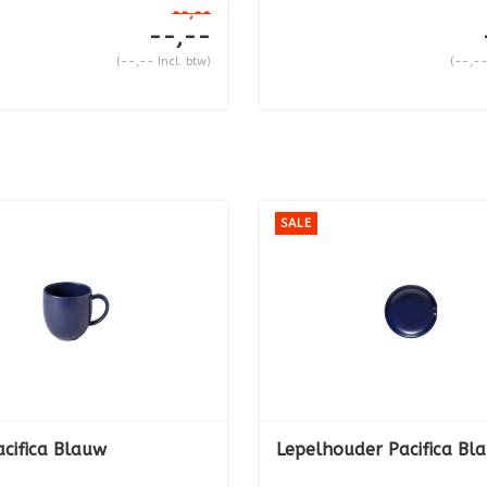
 ...
--,--
diepte 1...
--,--
(--,-- Incl. btw)
(--,--
SALE
cifica Blauw
Lepelhouder Pacifica Bl