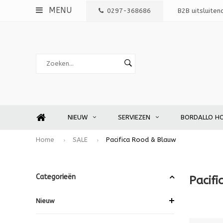
MENU
0297-368686
B2B uitsluiten
NIEUW
SERVIEZEN
BORDALLO H
Home
SALE
Pacifica Rood & Blauw
Categorieën
Pacif
Nieuw