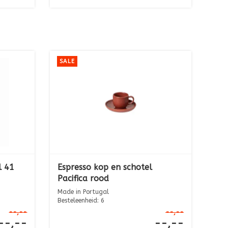
SALE
l 41
Espresso kop en schotel
Pacifica rood
Made in Portugal
Besteleenheid: 6
--,--
--,--
--,--
--,--