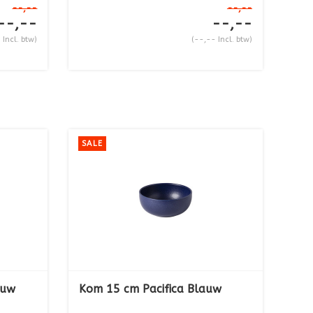
--,--
--,--
--,--
--,--
 Incl. btw)
(--,-- Incl. btw)
SALE
auw
Kom 15 cm Pacifica Blauw