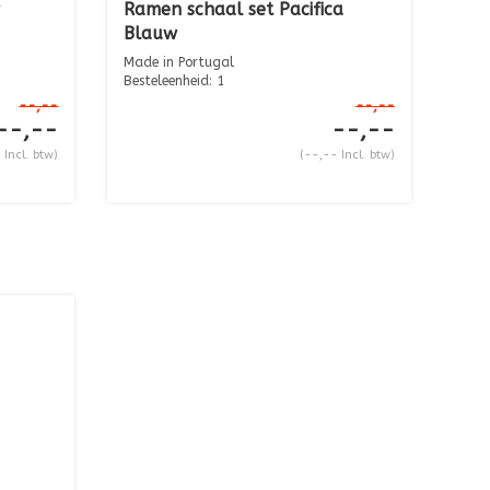
Ramen schaal set Pacifica
Blauw
Made in Portugal
Besteleenheid: 1
Diepte 18,8 cm
--,--
--,--
Hoogte ...
--,--
--,--
 Incl. btw)
(--,-- Incl. btw)