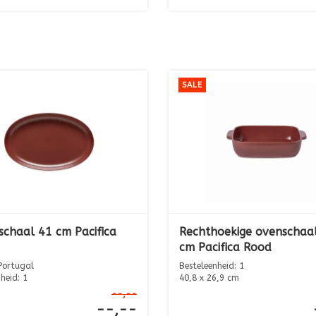
SALE
schaal 41 cm Pacifica
Rechthoekige ovenschaa
cm Pacifica Rood
Portugal
Besteleenheid: 1
heid: 1
40,8 x 26,9 cm
Hoogte: 8,2 cm
--,--
x 26,3 cm Hoog...
Inhoud: ...
--,--