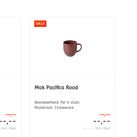
SALE
Mok Pacifica Rood
Besteleenheid: Per 6 stuks
Materiaal: Stoneware
Afmeting: ...
--,--
--,--
--,--
--,--
 Incl. btw)
(--,-- Incl. btw)