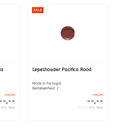
SALE
ca
Lepelhouder Pacifica Rood
Made in Portugal
Besteleenheid: 2
Diameter: 12,0 cm Hoogte...
--,--
--,--
--,--
--,--
 Incl. btw)
(--,-- Incl. btw)