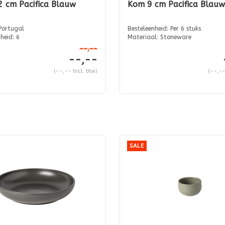
 cm Pacifica Blauw
Kom 9 cm Pacifica Blauw
Portugal
Besteleenheid: Per 6 stuks
heid: 6
Materiaal: Stoneware
: 12,1 cm Hoogte...
Afmeting: ...
--,--
--,--
(--,-- Incl. btw)
(--,--
SALE