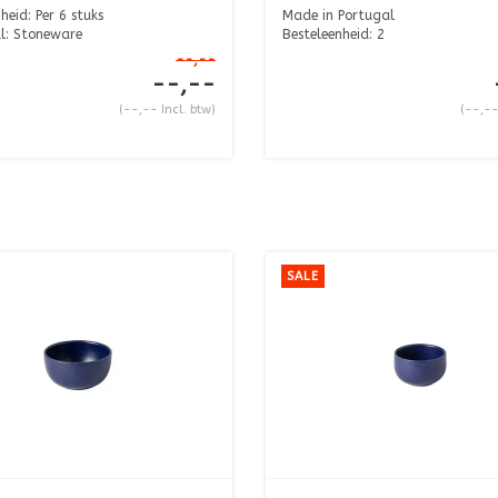
heid: Per 6 stuks
Made in Portugal
l: Stoneware
Besteleenheid: 2
 ...
Diameter: 12,0 cm
--,--
Hoogt...
--,--
(--,-- Incl. btw)
(--,--
SALE