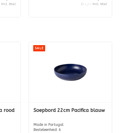
 Incl. btw)
(--,-- Incl. btw)
SALE
ca rood
Soepbord 22cm Pacifica blauw
Made in Portugal
Besteleenheid: 6