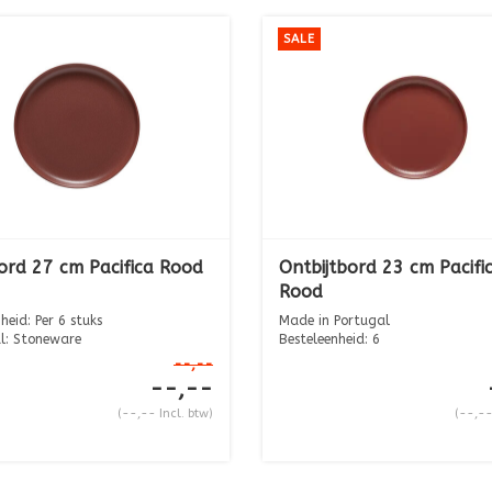
SALE
ord 27 cm Pacifica Rood
Ontbijtbord 23 cm Pacifi
Rood
heid: Per 6 stuks
Made in Portugal
l: Stoneware
Besteleenheid: 6
 ...
--,--
Diameter: 22,8 cm Hoog...
--,--
(--,-- Incl. btw)
(--,--