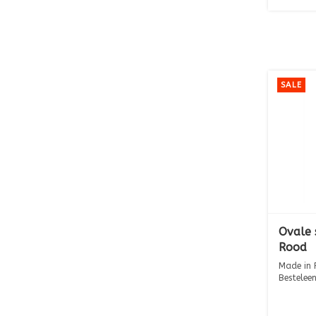
SALE
Ovale 
Rood
Made in 
Besteleen
40,8 cm 