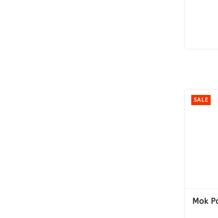
Afmeting:
SALE
Mok Pa