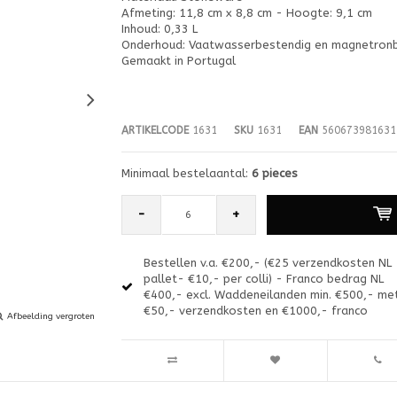
Afmeting: 11,8 cm x 8,8 cm - Hoogte: 9,1 cm
Inhoud: 0,33 L
Onderhoud: Vaatwasserbestendig en magnetron
Gemaakt in Portugal
ARTIKELCODE
1631
SKU
1631
EAN
560673981631
Minimaal bestelaantal:
6 pieces
-
+
Bestellen v.a. €200,- (€25 verzendkosten NL
pallet- €10,- per colli) - Franco bedrag NL
€400,- excl. Waddeneilanden min. €500,- me
€50,- verzendkosten en €1000,- franco
Afbeelding vergroten