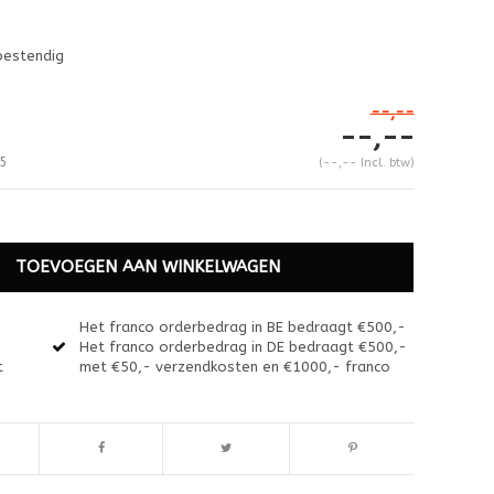
bestendig
--,--
--,--
5
(--,-- Incl. btw)
TOEVOEGEN AAN WINKELWAGEN
Het franco orderbedrag in BE bedraagt €500,-
Het franco orderbedrag in DE bedraagt €500,-
t
met €50,- verzendkosten en €1000,- franco