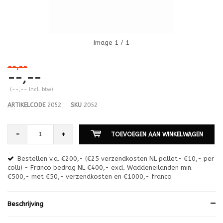
Image
1
/ 1
--,--
--,--
(--,-- Incl. btw)
ARTIKELCODE
2052
SKU
2052
-
+
TOEVOEGEN AAN WINKELWAGEN
Bestellen v.a. €200,- (€25 verzendkosten NL pallet- €10,- per
en
colli) - Franco bedrag NL €400,- excl. Waddeneilanden min.
or
€500,- met €50,- verzendkosten en €1000,- franco
€1
Beschrijving