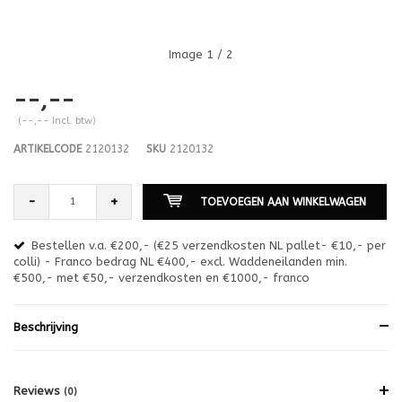
Image
1
/ 2
--,--
(--,-- Incl. btw)
ARTIKELCODE
2120132
SKU
2120132
-
+
TOEVOEGEN AAN WINKELWAGEN
Bestellen v.a. €200,- (€25 verzendkosten NL pallet- €10,- per
en
colli) - Franco bedrag NL €400,- excl. Waddeneilanden min.
or
€500,- met €50,- verzendkosten en €1000,- franco
€1
Beschrijving
Reviews
(0)