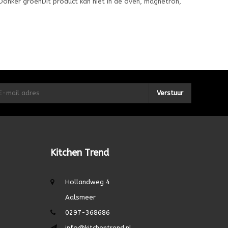
Donker groenDit product kan niet in de oven, magnetron,
Verstuur
Kitchen Trend
Hollandweg 4
Aalsmeer
0297-368686
info@kitchentrend.nl