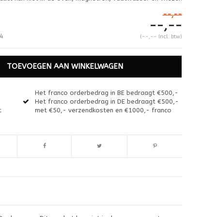
--,--
--,--
4
(--,-- Incl. btw)
TOEVOEGEN AAN WINKELWAGEN
Het franco orderbedrag in BE bedraagt €500,-
Het franco orderbedrag in DE bedraagt €500,-
t
met €50,- verzendkosten en €1000,- franco