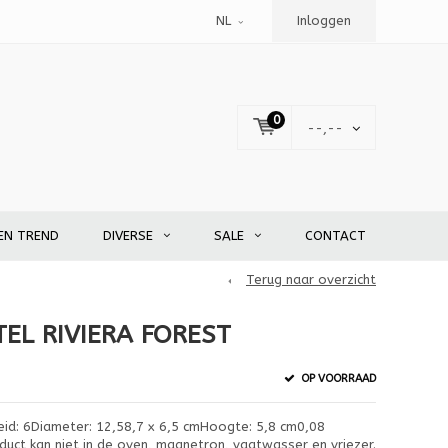
NL
Inloggen
0
--,--
EN TREND
DIVERSE
SALE
CONTACT
Terug naar overzicht
EL RIVIERA FOREST
OP VOORRAAD
id: 6Diameter: 12,58,7 x 6,5 cmHoogte: 5,8 cm0,08
uct kan niet in de oven, magnetron, vaatwasser en vriezer.