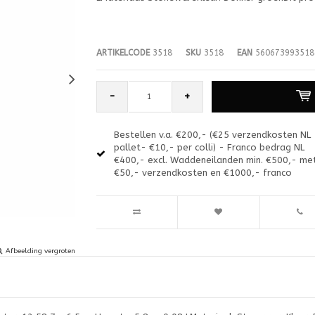
ARTIKELCODE
3518
SKU
3518
EAN
560673993518
-
+
Bestellen v.a. €200,- (€25 verzendkosten NL
pallet- €10,- per colli) - Franco bedrag NL
€400,- excl. Waddeneilanden min. €500,- me
€50,- verzendkosten en €1000,- franco
Afbeelding vergroten