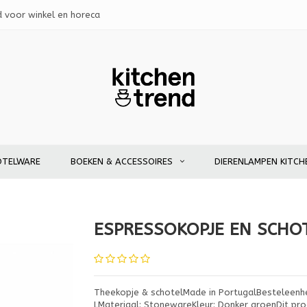
d voor winkel en horeca
OTELWARE
BOEKEN & ACCESSOIRES
DIERENLAMPEN KITCH
ESPRESSOKOPJE EN SCHOT
Theekopje & schotelMade in PortugalBesteleenhe
LMateriaal: StonewareKleur: Donker groenDit prod