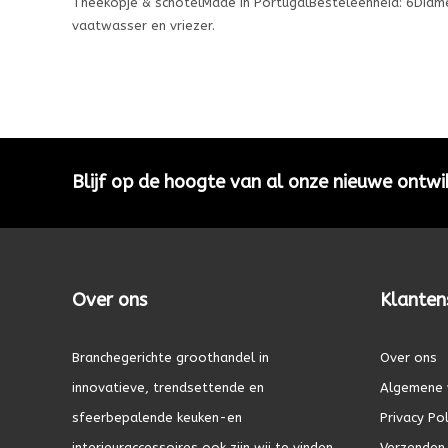
Theekopje & schotelMade in PortugalBesteleenheid: 6Diamet
vaatwasser en vriezer.
Blijf op de hoogte van al onze nieuwe ontwi
Over ons
Klanten
Branchegerichte groothandel in
Over ons
innovatieve, trendsettende en
Algemene 
sfeerbepalende keuken-en
Privacy Pol
interieuraccessoires ook zijn wij te vinden
Verzenden 