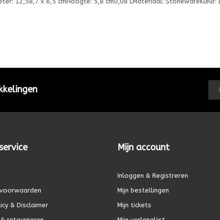
er: 12,58,7 x 6,5 cmHoogte: 5,8 cm0,08 LMateriaal: StonewareKleur: 
kkelingen
service
Mijn account
Inloggen & Registreren
voorwaarden
Mijn bestellingen
icy & Disclaimer
Mijn tickets
& retourneren
Mijn verlanglijst