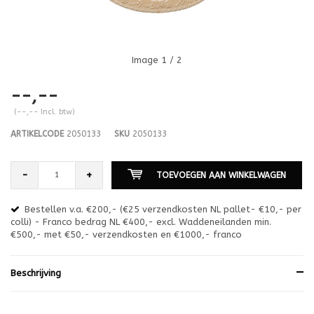
Image
1
/ 2
--,--
(--,-- Incl. btw)
ARTIKELCODE
2050133
SKU
2050133
-
+
TOEVOEGEN AAN WINKELWAGEN
Bestellen v.a. €200,- (€25 verzendkosten NL pallet- €10,- per
en
colli) - Franco bedrag NL €400,- excl. Waddeneilanden min.
or
€500,- met €50,- verzendkosten en €1000,- franco
€1
Beschrijving