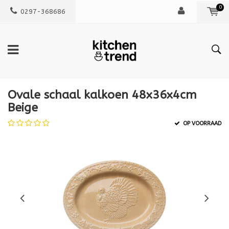
0
0297-368686
Ovale schaal kalkoen 48x36x4cm
Beige
OP VOORRAAD