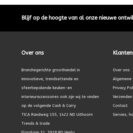
Blijf op de hoogte van al onze nieuwe ontwi
Over ons
Klanten
Branchegerichte groothandel in
Over ons
innovatieve, trendsettende en
Algemene 
sfeerbepalende keuken-en
Privacy Pol
interieuraccessoires ook zijn wij te vinden
Verzenden 
op de volgende Cash & Carry
Contact
TICA Randweg 155, 1422 ND Uithoorn
Servies, h
Trends & trade
Floralaan 31, 5928 RD Venlo