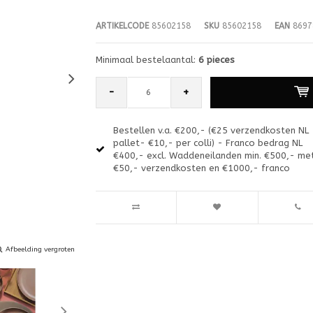
ARTIKELCODE
85602158
SKU
85602158
EAN
8697
Minimaal bestelaantal:
6 pieces
-
+
Bestellen v.a. €200,- (€25 verzendkosten NL
pallet- €10,- per colli) - Franco bedrag NL
€400,- excl. Waddeneilanden min. €500,- me
€50,- verzendkosten en €1000,- franco
Afbeelding vergroten