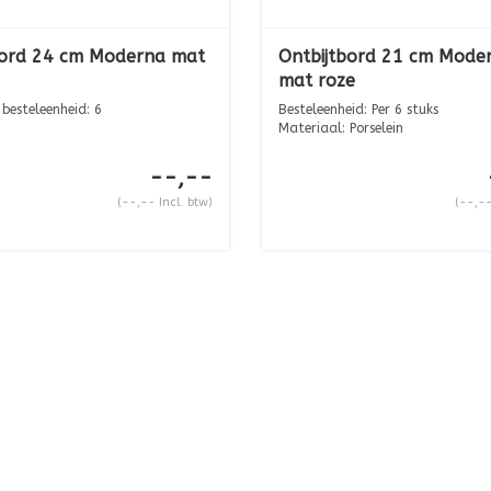
ord 24 cm Moderna mat
Ontbijtbord 21 cm Mode
mat roze
 besteleenheid: 6
Besteleenheid: Per 6 stuks
Materiaal: Porselein
Afmeting: ...
--,--
(--,-- Incl. btw)
(--,--