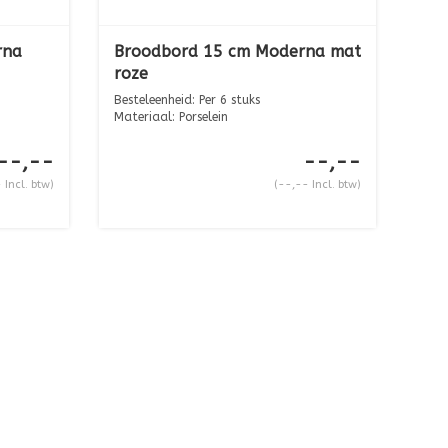
rna
Broodbord 15 cm Moderna mat
roze
Besteleenheid: Per 6 stuks
Materiaal: Porselein
Afmeting: ...
--,--
--,--
 Incl. btw)
(--,-- Incl. btw)