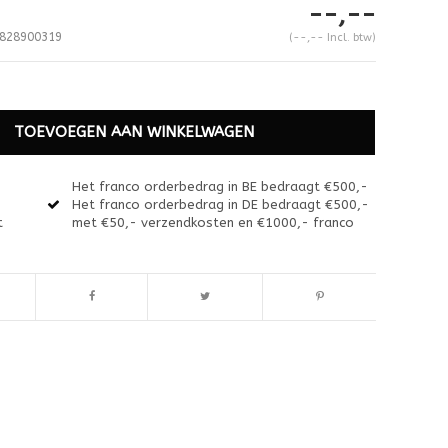
--,--
828900319
(--,-- Incl. btw)
TOEVOEGEN AAN WINKELWAGEN
Het franco orderbedrag in BE bedraagt €500,-
Het franco orderbedrag in DE bedraagt €500,-
t
met €50,- verzendkosten en €1000,- franco
Afbeelding vergroten