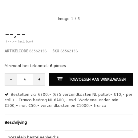
Image
1
/ 3
--,--
(--,-- Incl. btw)
ARTIKELCODE
85562158
SKU
85562158
Minimaal bestelaantal:
6 pieces
-
+
TOEVOEGEN AAN WINKELWAGEN
Bestellen v.a. €200,- (€25 verzendkosten NL pallet- €10,- per
en
colli) - Franco bedrag NL €400,- excl. Waddeneilanden min.
or
€500,- met €50,- verzendkosten en €1000,- franco
€1
Beschrijving
porselein besteleenheid: 6