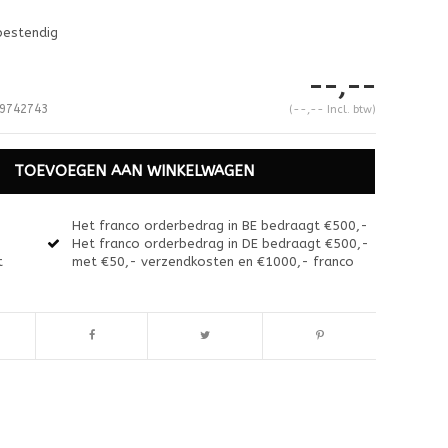
bestendig
--,--
9742743
(--,-- Incl. btw)
TOEVOEGEN AAN WINKELWAGEN
Het franco orderbedrag in BE bedraagt €500,-
Het franco orderbedrag in DE bedraagt €500,-
t
met €50,- verzendkosten en €1000,- franco
Afbeelding vergroten