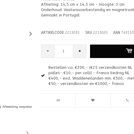
Afmeting: 14,5 cm x 14,5 cm - Hoogte: 3 cm
Onderhoud: Vaatwasserbestendig en magnetron
Gemaakt in Portugal
ARTIKELCODE
2213035
SKU
2213035
EAN
743510
-
+
Bestellen v.a. €200,- (€25 verzendkosten NL
pallet- €10,- per colli) - Franco bedrag NL
€400,- excl. Waddeneilanden min. €500,- me
€50,- verzendkosten en €1000,- franco
Afbeelding vergroten