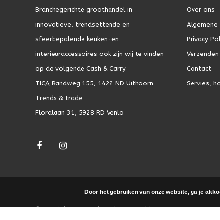
Branchegerichte groothandel in
Over ons
innovatieve, trendsettende en
Algemene 
sfeerbepalende keuken-en
Privacy Pol
interieuraccessoires ook zijn wij te vinden
Verzenden 
op de volgende Cash & Carry
Contact
TICA Randweg 155, 1422 ND Uithoorn
Servies, h
Trends & trade
Floralaan 31, 5928 RD Venlo
Door het gebruiken van onze website, ga je akko
© Copyright 2026 - Theme by
DMWS.nl
|