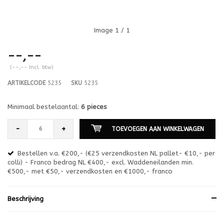
Image
1
/ 1
--,--
(--,-- Incl. btw)
ARTIKELCODE
5235
SKU
5235
Minimaal bestelaantal:
6 pieces
-
+
TOEVOEGEN AAN WINKELWAGEN
Bestellen v.a. €200,- (€25 verzendkosten NL pallet- €10,- per
en
colli) - Franco bedrag NL €400,- excl. Waddeneilanden min.
or
€500,- met €50,- verzendkosten en €1000,- franco
€1
Beschrijving