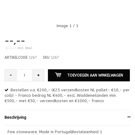
Image
1
/ 1
--,--
(--,-- Incl. btw)
ARTIKELCODE
1267
SKU
1267
-
+
TOEVOEGEN AAN WINKELWAGEN
Bestellen v.a. €200,- (€25 verzendkosten NL pallet- €10,- per
en
colli) - Franco bedrag NL €400,- excl. Waddeneilanden min.
or
€500,- met €50,- verzendkosten en €1000,- franco
€1
Beschrijving
Fine stoneware. Made in PortugalBesteleenheid 1