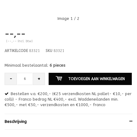
Image
1
/ 2
--,--
(--,-- Incl. btw)
ARTIKELCODE
83321
SKU
83321
Minimaal bestelaantal:
6 pieces
-
+
TOEVOEGEN AAN WINKELWAGEN
Bestellen v.a. €200,- (€25 verzendkosten NL pallet- €10,- per
en
colli) - Franco bedrag NL €400,- excl. Waddeneilanden min.
or
€500,- met €50,- verzendkosten en €1000,- franco
€1
Beschrijving