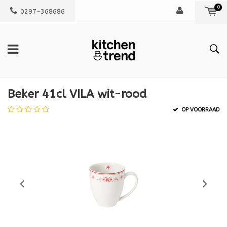
0
0297-368686
Beker 41cl VILA wit-rood
OP VOORRAAD