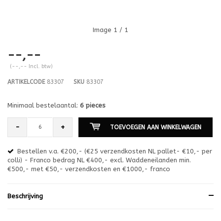
Image
1
/ 1
--,--
(--,-- Incl. btw)
ARTIKELCODE
83307
SKU
83307
Minimaal bestelaantal:
6 pieces
-
+
TOEVOEGEN AAN WINKELWAGEN
Bestellen v.a. €200,- (€25 verzendkosten NL pallet- €10,- per
en
colli) - Franco bedrag NL €400,- excl. Waddeneilanden min.
or
€500,- met €50,- verzendkosten en €1000,- franco
€1
Beschrijving