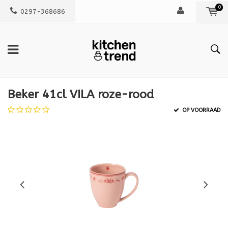
0
0297-368686
Beker 41cl VILA roze-rood
OP VOORRAAD