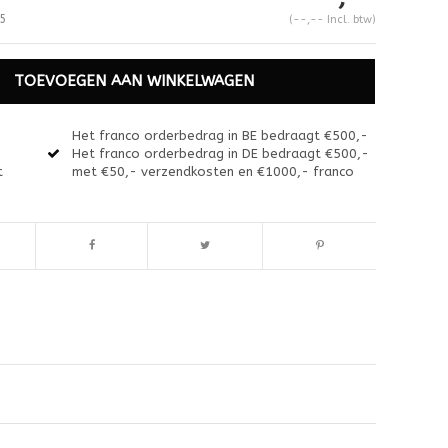
5
(--,-- Incl. btw)
TOEVOEGEN AAN WINKELWAGEN
Het franco orderbedrag in BE bedraagt €500,-
Het franco orderbedrag in DE bedraagt €500,-
t
met €50,- verzendkosten en €1000,- franco