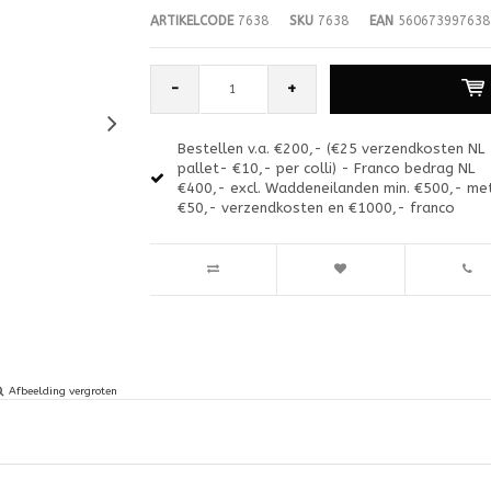
ARTIKELCODE
7638
SKU
7638
EAN
560673997638
-
+
Bestellen v.a. €200,- (€25 verzendkosten NL
pallet- €10,- per colli) - Franco bedrag NL
€400,- excl. Waddeneilanden min. €500,- me
€50,- verzendkosten en €1000,- franco
Afbeelding vergroten