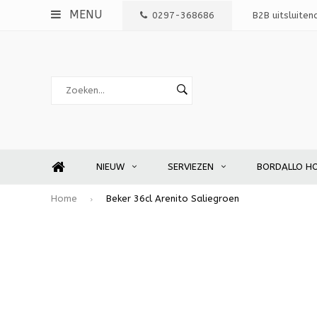
MENU
0297-368686
B2B uitsluiten
NIEUW
SERVIEZEN
BORDALLO H
Home
Beker 36cl Arenito Saliegroen