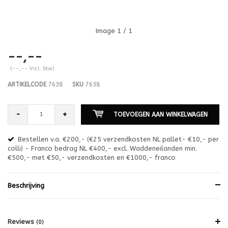
Image
1
/ 1
--,--
(--,-- Incl. btw)
ARTIKELCODE
7638
SKU
7638
-
+
TOEVOEGEN AAN WINKELWAGEN
Bestellen v.a. €200,- (€25 verzendkosten NL pallet- €10,- per
en
colli) - Franco bedrag NL €400,- excl. Waddeneilanden min.
or
€500,- met €50,- verzendkosten en €1000,- franco
€1
Beschrijving
Reviews
(0)