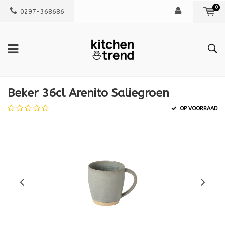
0
0297-368686
Beker 36cl Arenito Saliegroen
OP VOORRAAD