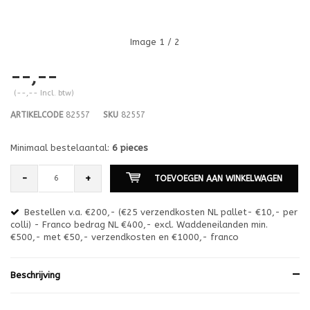
Image
1
/ 2
--,--
(--,-- Incl. btw)
ARTIKELCODE
82557
SKU
82557
Minimaal bestelaantal:
6 pieces
-
+
TOEVOEGEN AAN WINKELWAGEN
Bestellen v.a. €200,- (€25 verzendkosten NL pallet- €10,- per
en
colli) - Franco bedrag NL €400,- excl. Waddeneilanden min.
or
€500,- met €50,- verzendkosten en €1000,- franco
€1
Beschrijving