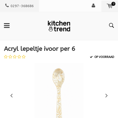
0
0297-368686
Acryl lepeltje ivoor per 6
OP VOORRAAD