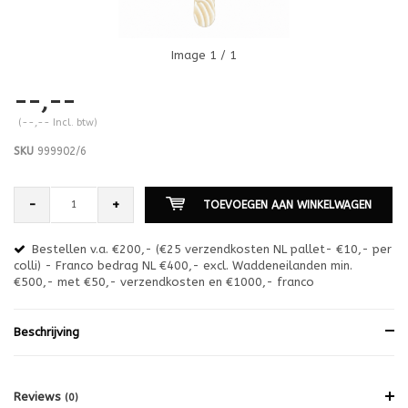
Image
1
/ 1
--,--
(--,-- Incl. btw)
SKU
999902/6
-
+
TOEVOEGEN AAN WINKELWAGEN
Bestellen v.a. €200,- (€25 verzendkosten NL pallet- €10,- per
en
colli) - Franco bedrag NL €400,- excl. Waddeneilanden min.
or
€500,- met €50,- verzendkosten en €1000,- franco
€1
Beschrijving
Reviews
(0)