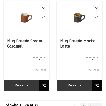
Mug Poterie Cream-
Mug Poterie Mocha-
Caramel
Latte
--,--
--,--
(--,-- Incl. tax)
(--,-- Incl. tax)
More info
More info
Showing 1 - 24 of 45