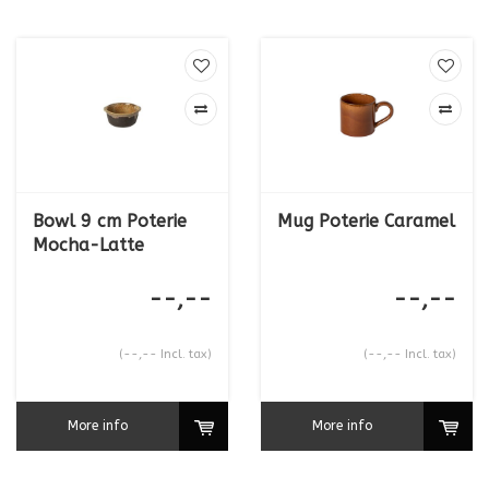
Bowl 9 cm Poterie
Mug Poterie Caramel
Mocha-Latte
--,--
--,--
(--,-- Incl. tax)
(--,-- Incl. tax)
More info
More info