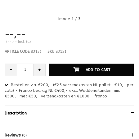
Image
1
/ 3
--,--
(--,-- Incl. tax)
ARTICLE CODE
83151
SKU
83151
-
+
ADD TO CART
Bestellen v.a. €200,- (€25 verzendkosten NL pallet- €10,- per
en
colli) - Franco bedrag NL €400,- excl. Waddeneilanden min.
or
€500,- met €50,- verzendkosten en €1000,- franco
€1
Description
Reviews
(0)