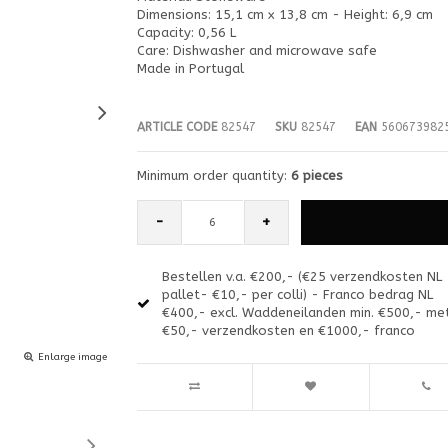
Dimensions: 15,1 cm x 13,8 cm - Height: 6,9 cm
Capacity: 0,56 L
Care: Dishwasher and microwave safe
Made in Portugal
ARTICLE CODE
82547
SKU
82547
EAN
560673982
Minimum order quantity:
6 pieces
-
+
Bestellen v.a. €200,- (€25 verzendkosten NL
pallet- €10,- per colli) - Franco bedrag NL
€400,- excl. Waddeneilanden min. €500,- me
€50,- verzendkosten en €1000,- franco
Enlarge image