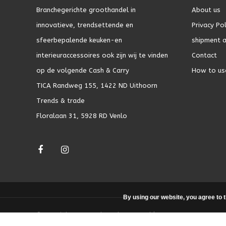
Branchegerichte groothandel in
About us
innovatieve, trendsettende en
Privacy Pol
sfeerbepalende keuken-en
shipment a
interieuraccessoires ook zijn wij te vinden
Contact
op de volgende Cash & Carry
How to us
TICA Randweg 155, 1422 ND Uithoorn
Trends & trade
Floralaan 31, 5928 RD Venlo
By using our website, you agree to 
© Copyright 2026 - Theme by
DMWS.nl
|