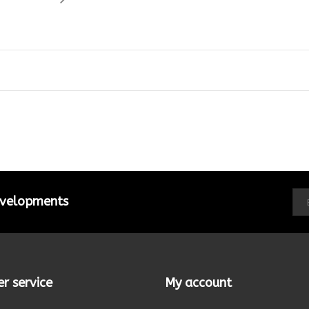
developments
r service
My account