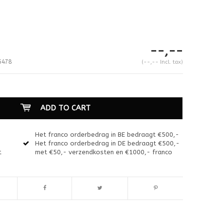
--,--
5478
(--,-- Incl. tax)
ADD TO CART
Het franco orderbedrag in BE bedraagt €500,-
Het franco orderbedrag in DE bedraagt €500,-
t
met €50,- verzendkosten en €1000,- franco
Enlarge image