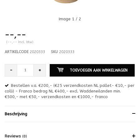
Image
1
/ 2
--,--
(--,-- Incl. btw)
ARTIKELCODE
2020333
SKU
2020333
-
+
TOEVOEGEN AAN WINKELWAGEN
Bestellen v.a. €200,- (€25 verzendkosten NL pallet- €10,- per
en
colli) - Franco bedrag NL €400,- excl. Waddeneilanden min.
or
€500,- met €50,- verzendkosten en €1000,- franco
€1
Beschrijving
Reviews
(0)