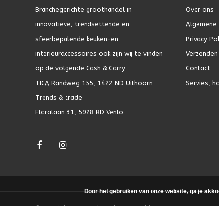
Branchegerichte groothandel in
Over ons
innovatieve, trendsettende en
Algemene 
sfeerbepalende keuken-en
Privacy Pol
interieuraccessoires ook zijn wij te vinden
Verzenden 
op de volgende Cash & Carry
Contact
TICA Randweg 155, 1422 ND Uithoorn
Servies, h
Trends & trade
Floralaan 31, 5928 RD Venlo
Door het gebruiken van onze website, ga je akko
© Copyright 2026 - Theme by
DMWS.nl
|