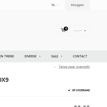
NL
Inloggen
0
--,--
EN TREND
DIVERSE
SALE
CONTACT
Terug naar overzicht
0X9
OP VOORRAAD
--,--