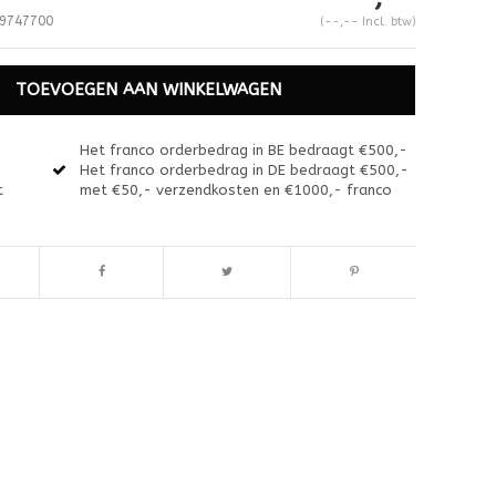
9747700
(--,-- Incl. btw)
TOEVOEGEN AAN WINKELWAGEN
Het franco orderbedrag in BE bedraagt €500,-
Het franco orderbedrag in DE bedraagt €500,-
t
met €50,- verzendkosten en €1000,- franco
Afbeelding vergroten