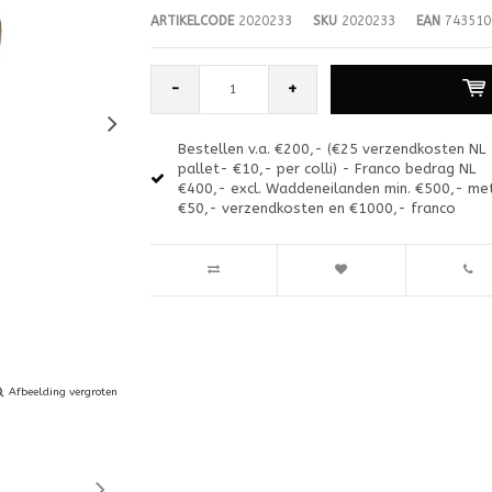
ARTIKELCODE
2020233
SKU
2020233
EAN
743510
-
+
Bestellen v.a. €200,- (€25 verzendkosten NL
pallet- €10,- per colli) - Franco bedrag NL
€400,- excl. Waddeneilanden min. €500,- me
€50,- verzendkosten en €1000,- franco
Afbeelding vergroten