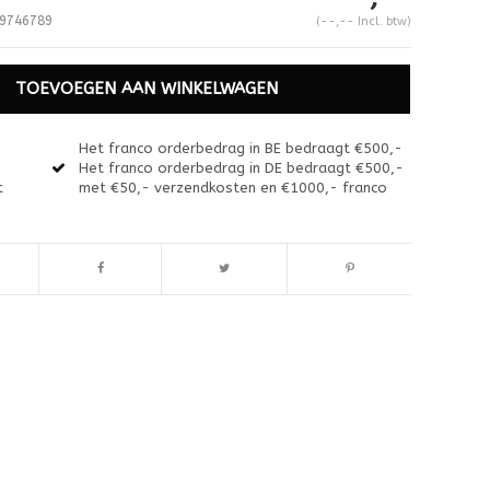
9746789
(--,-- Incl. btw)
TOEVOEGEN AAN WINKELWAGEN
Het franco orderbedrag in BE bedraagt €500,-
Het franco orderbedrag in DE bedraagt €500,-
t
met €50,- verzendkosten en €1000,- franco
Afbeelding vergroten