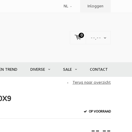
NL
Inloggen
0
--,--
EN TREND
DIVERSE
SALE
CONTACT
Terug naar overzicht
0X9
OP VOORRAAD
--,--