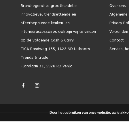
Branchegerichte groothandel in
Over ons
innovatieve, trendsettende en
Algemene 
sfeerbepalende keuken-en
Privacy Pol
interieuraccessoires ook zijn wij te vinden
Verzenden 
op de volgende Cash & Carry
Contact
TICA Randweg 155, 1422 ND Uithoorn
Servies, h
Trends & trade
Floralaan 31, 5928 RD Venlo
Door het gebruiken van onze website, ga je akko
© Copyright 2026 - Theme by
DMWS.nl
|