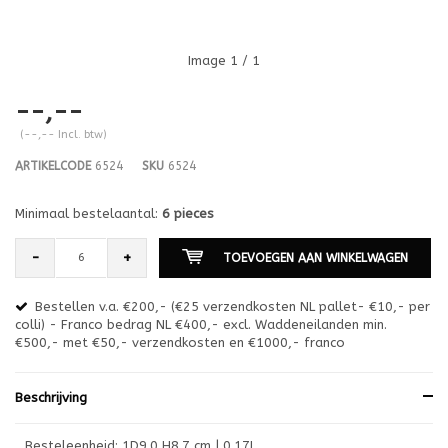
Image
1
/ 1
--,--
(--,-- Incl. btw)
ARTIKELCODE
6524
SKU
6524
Minimaal bestelaantal:
6 pieces
-
+
TOEVOEGEN AAN WINKELWAGEN
Bestellen v.a. €200,- (€25 verzendkosten NL pallet- €10,- per
en
colli) - Franco bedrag NL €400,- excl. Waddeneilanden min.
or
€500,- met €50,- verzendkosten en €1000,- franco
€1
Beschrijving
Besteleenheid: 1D9.0 H8.7 cm | 0.17L