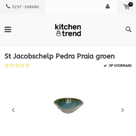
0
0297-368686
St Jacobschelp Pedra Praia groen
OP VOORRAAD