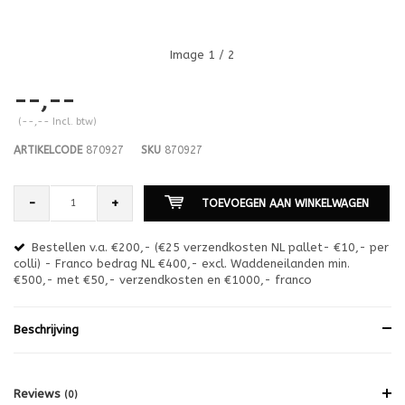
Image
1
/ 2
--,--
(--,-- Incl. btw)
ARTIKELCODE
870927
SKU
870927
-
+
TOEVOEGEN AAN WINKELWAGEN
Bestellen v.a. €200,- (€25 verzendkosten NL pallet- €10,- per
en
colli) - Franco bedrag NL €400,- excl. Waddeneilanden min.
or
€500,- met €50,- verzendkosten en €1000,- franco
€1
Beschrijving
Reviews
(0)