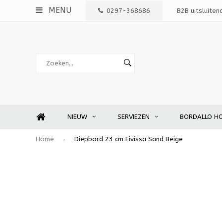
MENU
0297-368686
B2B uitsluiten
NIEUW
SERVIEZEN
BORDALLO H
Home
Diepbord 23 cm Eivissa Sand Beige