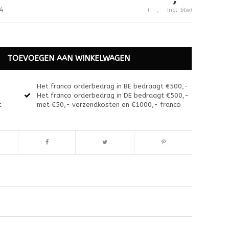
4
(--,-- Incl. btw)
TOEVOEGEN AAN WINKELWAGEN
Het franco orderbedrag in BE bedraagt €500,-
Het franco orderbedrag in DE bedraagt €500,-
t
met €50,- verzendkosten en €1000,- franco