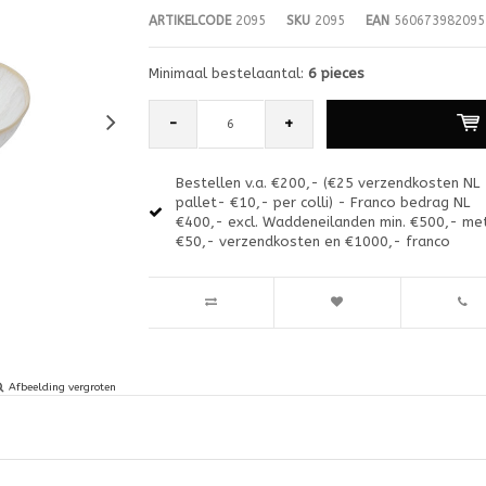
ARTIKELCODE
2095
SKU
2095
EAN
560673982095
Minimaal bestelaantal:
6 pieces
-
+
Bestellen v.a. €200,- (€25 verzendkosten NL
pallet- €10,- per colli) - Franco bedrag NL
€400,- excl. Waddeneilanden min. €500,- me
€50,- verzendkosten en €1000,- franco
Afbeelding vergroten