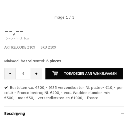
Image
1
/ 1
--,--
(--,-- Incl. btw)
ARTIKELCODE
2109
SKU
2109
Minimaal bestelaantal:
6 pieces
-
+
TOEVOEGEN AAN WINKELWAGEN
Bestellen v.a. €200,- (€25 verzendkosten NL pallet- €10,- per
en
colli) - Franco bedrag NL €400,- excl. Waddeneilanden min.
or
€500,- met €50,- verzendkosten en €1000,- franco
€1
Beschrijving