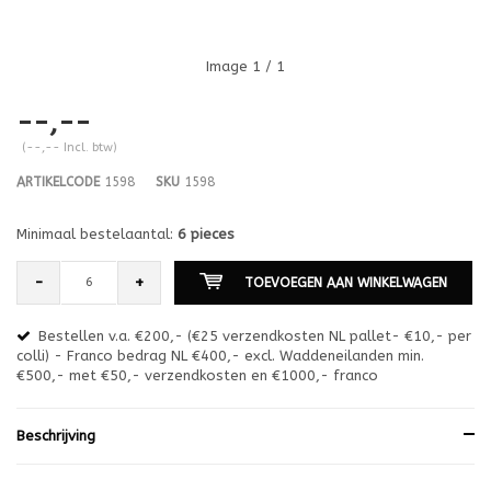
Image
1
/ 1
--,--
(--,-- Incl. btw)
ARTIKELCODE
1598
SKU
1598
Minimaal bestelaantal:
6 pieces
-
+
TOEVOEGEN AAN WINKELWAGEN
Bestellen v.a. €200,- (€25 verzendkosten NL pallet- €10,- per
en
colli) - Franco bedrag NL €400,- excl. Waddeneilanden min.
or
€500,- met €50,- verzendkosten en €1000,- franco
€1
Beschrijving