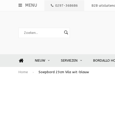
MENU
0297-368686
B2B uitsluiten
NIEUW
SERVIEZEN
BORDALLO H
Home
Soepbord 23cm Vila wit-blauw