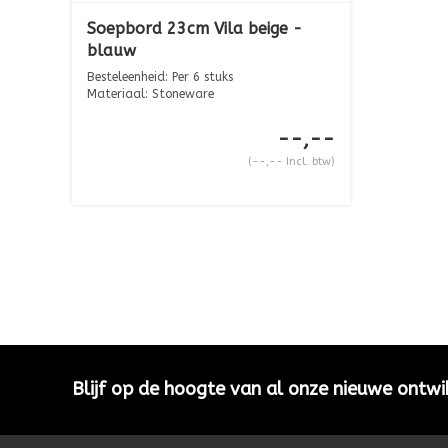
Soepbord 23cm Vila beige -
blauw
Besteleenheid: Per 6 stuks
Materiaal: Stoneware
Afmeting: ...
--,--
(--,-- Incl. btw)
Blijf op de hoogte van al onze nieuwe ontwi