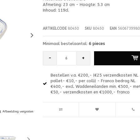
Afmeting: 23 cm - Hoogte: 5.3 cm
Inhoud: 119cl
ARTIKELCODE
80450
SKU
80450
EAN
5606739980
Minimaal bestelaantal:
6 pieces
-
+
Bestellen v.a. €200,- (€25 verzendkosten NL
pallet- €10,- per colli) - Franco bedrag NL
€400,- excl. Waddeneilanden min. €500,- me
€50,- verzendkosten en €1000,- franco
Afbeelding vergroten