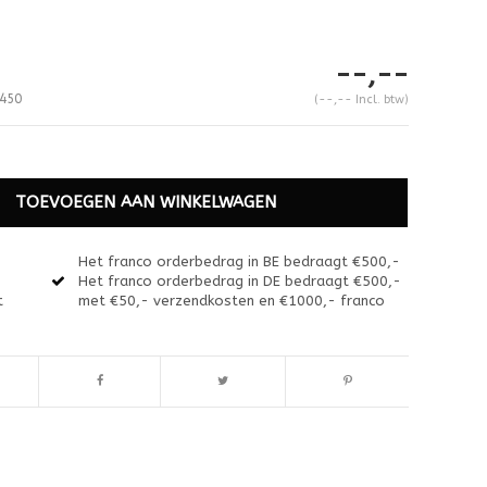
--,--
450
(--,-- Incl. btw)
TOEVOEGEN AAN WINKELWAGEN
Het franco orderbedrag in BE bedraagt €500,-
Het franco orderbedrag in DE bedraagt €500,-
t
met €50,- verzendkosten en €1000,- franco
Afbeelding vergroten