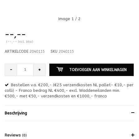
Image
1
/ 2
--,--
(--,-- Incl. btw)
ARTIKELCODE
2040115
SKU
2040115
-
+
TOEVOEGEN AAN WINKELWAGEN
Bestellen v.a. €200,- (€25 verzendkosten NL pallet- €10,- per
en
colli) - Franco bedrag NL €400,- excl. Waddeneilanden min.
or
€500,- met €50,- verzendkosten en €1000,- franco
€1
Beschrijving
Reviews
(0)